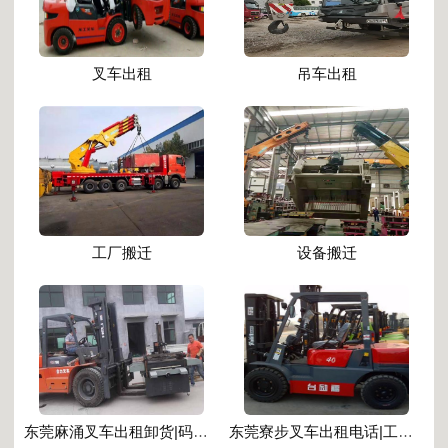
叉车出租
吊车出租
工厂搬迁
设备搬迁
东莞麻涌叉车出租卸货|码头集装箱装卸|高效调度|现场支持
东莞寮步叉车出租电话|工厂仓库搬运|就近调度|响应及时