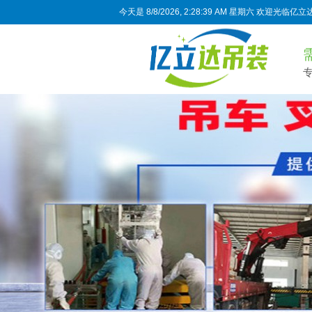
今天是
8/8/2026, 2:28:40 AM 星期六
欢迎光临亿立