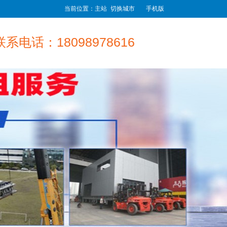
当前位置：主站
切换城市
手机版
联系电话：18098978616