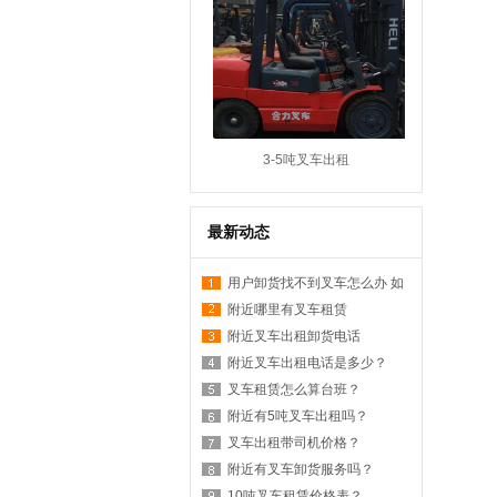
3-5吨叉车出租
最新动态
用户卸货找不到叉车怎么办 如
何在附近找叉车
附近哪里有叉车租赁
附近叉车出租卸货电话
附近叉车出租电话是多少？
叉车租赁怎么算台班？
附近有5吨叉车出租吗？
叉车出租带司机价格？
附近有叉车卸货服务吗？
10吨叉车租赁价格表？