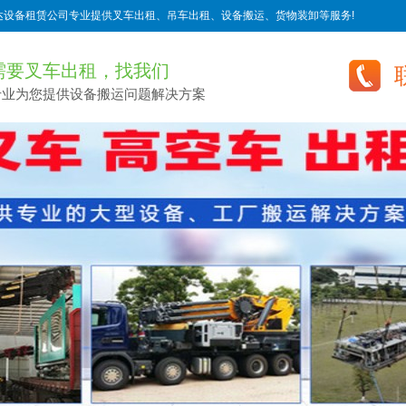
达设备租赁公司专业提供叉车出租、吊车出租、设备搬运、货物装卸等服务!
需要叉车出租，找我们
专业为您提供设备搬运问题解决方案