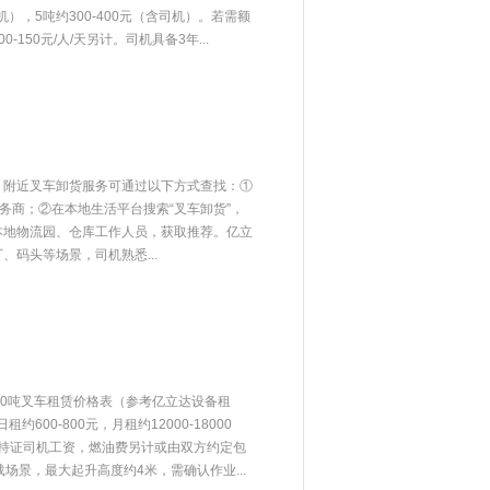
机），5吨约300-400元（含司机）。若需额
150元/人/天另计。司机具备3年...
：附近叉车卸货服务可通过以下方式查找：①
服务商；②在本地生活平台搜索“叉车卸货”，
本地物流园、仓库工作人员，获取推荐。亿立
码头等场景，司机熟悉...
10吨叉车租赁价格表（参考亿立达设备租
约600-800元，月租约12000-18000
格含持证司机工资，燃油费另计或由双方约定包
场景，最大起升高度约4米，需确认作业...