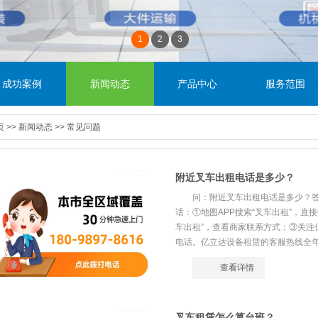
1
2
3
成功案例
新闻动态
产品中心
服务范围
页
>>
新闻动态
>>
常见问题
附近叉车出租电话是多少？
问：附近叉车出租电话是多少？
话：①地图APP搜索“叉车出租”，直
车出租”，查看商家联系方式；③关注
电话。亿立达设备租赁的客服热线全年无
查看详情
叉车租赁怎么算台班？