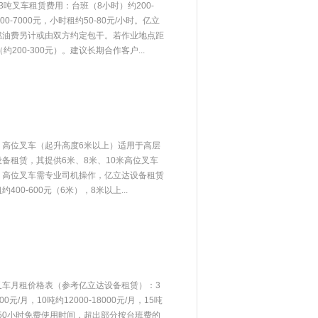
吨叉车租赁费用：台班（8小时）约200-
00-7000元，小时租约50-80元/小时。亿立
燃油费另计或由双方约定包干。若作业地点距
200-300元）。建议长期合作客户...
：高位叉车（起升高度6米以上）适用于高层
备租赁，其提供6米、8米、10米高位叉车
。高位叉车需专业司机操作，亿立达设备租赁
0-600元（6米），8米以上...
叉车月租价格表（参考亿立达设备租赁）：3
000元/月，10吨约12000-18000元/月，15吨
含每月50小时免费使用时间，超出部分按台班费的