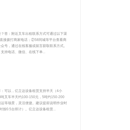
些？答：附近叉车出租联系方式可通过以下渠
，直接拨打商家电话；②58同城等平台查看商
公众号，通过在线客服或留言获取联系方式。
持电话、微信、在线下单...
答：可以，亿立达设备租赁支持半天（4小
叉车半天约100-150元，5吨约150-200
搬运等场景，灵活便捷。建议提前说明作业时
按0.5台班计）。亿立达设备租赁...