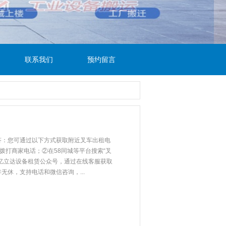
联系我们
预约留言
答：您可通过以下方式获取附近叉车出租电
接拨打商家电话；②在58同城等平台搜索“叉
亿立达设备租赁公众号，通过在线客服获取
休，支持电话和微信咨询，...