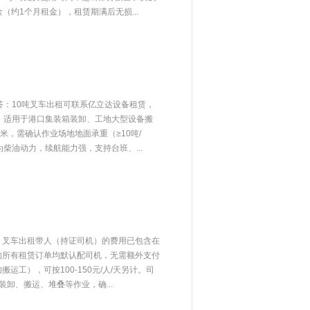
（约1个月租金），租赁期满后无损...
答：10吨叉车出租可联系亿立达设备租赁，
，适用于港口集装箱装卸、工地大型设备搬
米，需确认作业场地地面承重（≥10吨/
柴油动力，续航能力强，支持台班、...
：叉车出租带人（持证司机）的费用已包含在
的所有租赁订单均默认配司机，无需额外支付
工），可按100-150元/人/天另计。司
卸、搬运、堆叠等作业，确...