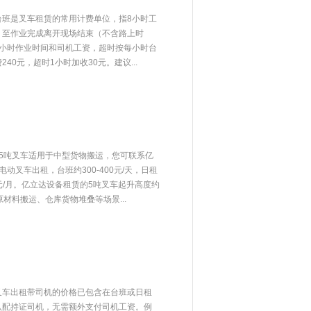
台班是叉车租赁的常用计费单位，指8小时工
，至作业完成离开现场结束（不含路上时
8小时作业时间和司机工资，超时按每小时台
40元，超时1小时加收30元。建议...
5吨叉车适用于中型货物搬运，您可联系亿
动叉车出租，台班约300-400元/天，日租
000元/月。亿立达设备租赁的5吨叉车起升高度约
材料搬运、仓库货物堆叠等场景...
叉车出租带司机的价格已包含在台班或日租
认配持证司机，无需额外支付司机工资。例