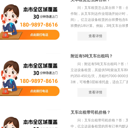
问：叉车租赁怎么算台班？答：
作制，从叉车到达作业现场开始计时
间）。亿立达设备租赁的台班费包含
班费的1/8计算。例如，3吨叉车台班费2
查看详情
附近有5吨叉车出租吗？
问：附近有5吨叉车出租吗？答：
立达设备租赁，其提供5吨柴油叉车和电
约350-450元/天，月租约7000-9
3米，可堆叠3层标准托盘，适合工厂原
查看详情
叉车出租带司机价格？
问：叉车出租带司机价格？答：
中，亿立达设备租赁的所有订单均默