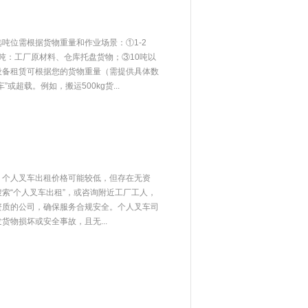
吨位需根据货物重量和作业场景：①1-2
5吨：工厂原材料、仓库托盘货物；③10吨以
设备租赁可根据您的货物重量（需提供具体数
或超载。例如，搬运500kg货...
：个人叉车出租价格可能较低，但存在无资
索“个人叉车出租”，或咨询附近工厂工人，
资质的公司，确保服务合规安全。个人叉车司
物损坏或安全事故，且无...