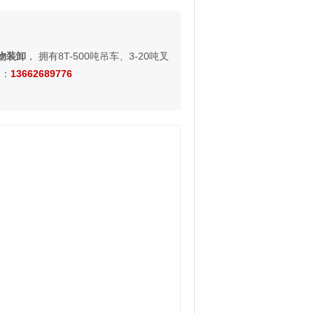
物装卸
， 拥有8T-500吨吊车、3-20吨叉
询：
13662689776
。