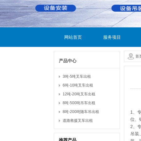
网站首页
服务项目
首
产品中心
3吨-5吨叉车出租
6吨-10吨叉车出租
12吨-20吨叉车出租
8吨-500吨吊车出租
1、
8吨-200吨随车吊出租
位、
道路救援叉车出租
2、
吊装
推荐产品
装、