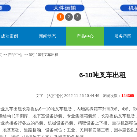
1
2
3
成功案例
新闻动态
产品中心
服务范围
页
>>
产品中心
>>
6吨-10吨叉车出租
6-10吨叉车出租
文字：
[大]
[中]
[小]
2022-11-26 10:44:46 浏览次数：
144365
专业叉车出租长期提供6一10吨叉车租赁，内增高掏箱车升高3米、4米、
钢结构书库倒库、地下室设备拆装、专业集装箱装卸，长期提供叉车租赁
专业承接各行各业的吊装、机械设备吊装、精密设备上下楼、重型机器移
、地基基础、道路桥涵、设备就位；工业、民用和安装工程，园林建设以
调试、运送（提供施工方案）及精密设备包装。