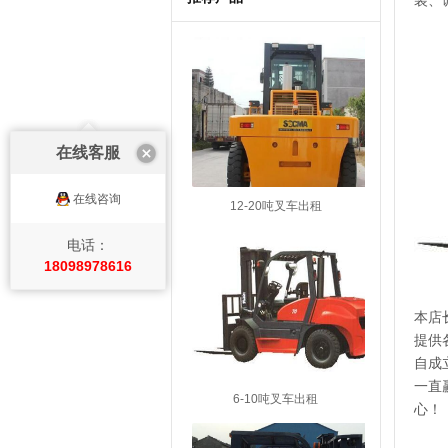
在线客服
在线咨询
12-20吨叉车出租
电话：
18098978616
本店
提供
自成
一直
6-10吨叉车出租
心！