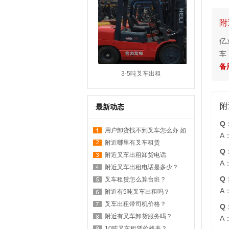
附
亿
车
备用
3-5吨叉车出租
附
最新动态
Q
用户卸货找不到叉车怎么办 如
A
何在附近找叉车
附近哪里有叉车租赁
Q
附近叉车出租卸货电话
A
附近叉车出租电话是多少？
Q
叉车租赁怎么算台班？
A
附近有5吨叉车出租吗？
叉车出租带司机价格？
Q
附近有叉车卸货服务吗？
A
10吨叉车租赁价格表？