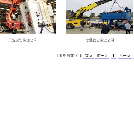
工业设备搬迁公司
专业设备搬迁公司
共6条 当前1/1页
首页
前一页
1
后一页