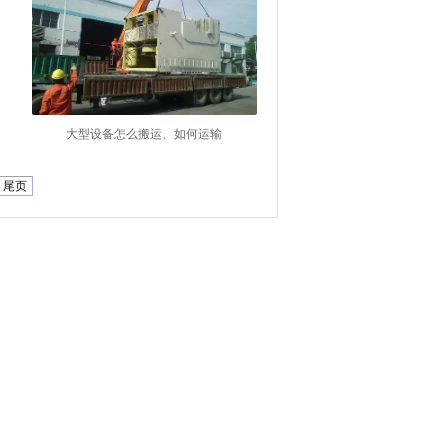
大型设备怎么搬运、如何运输
尾页