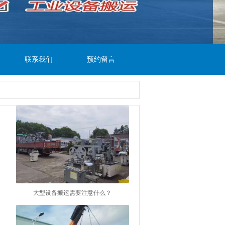
联系我们
预约留言
大型设备搬运需要注意什么？