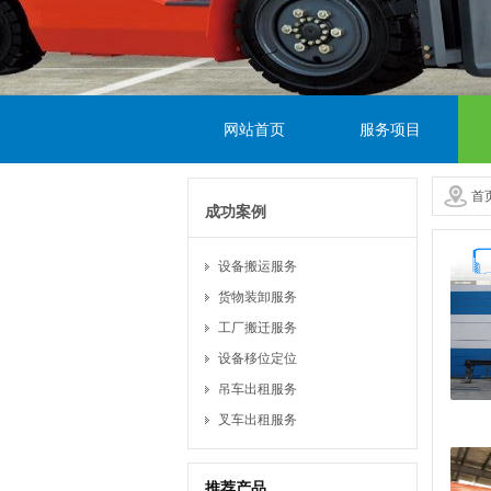
网站首页
服务项目
首
成功案例
设备搬运服务
货物装卸服务
工厂搬迁服务
设备移位定位
吊车出租服务
叉车出租服务
推荐产品