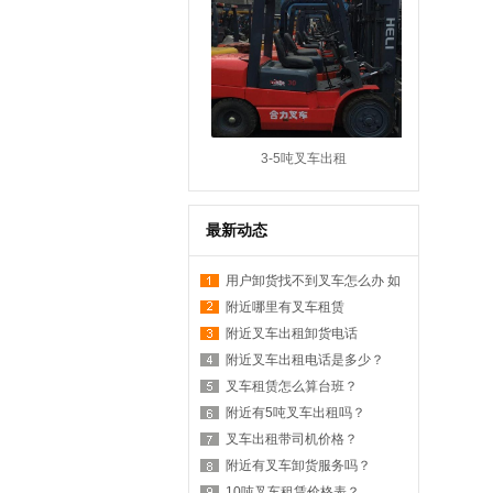
3-5吨叉车出租
最新动态
用户卸货找不到叉车怎么办 如
何在附近找叉车
附近哪里有叉车租赁
附近叉车出租卸货电话
附近叉车出租电话是多少？
叉车租赁怎么算台班？
附近有5吨叉车出租吗？
叉车出租带司机价格？
附近有叉车卸货服务吗？
10吨叉车租赁价格表？