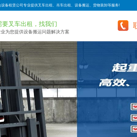
达设备租赁公司专业提供叉车出租、吊车出租、设备搬运、货物装卸等服务!
需要叉车出租，找我们
专业为您提供设备搬运问题解决方案