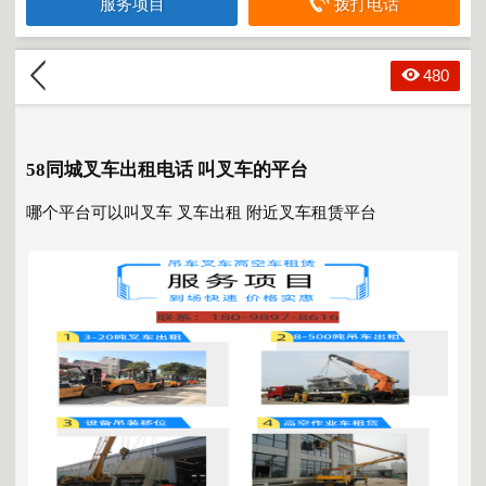
服务项目
拨打电话
480
58同城叉车出租电话 叫叉车的平台
哪个平台可以叫叉车 叉车出租
附近叉车租赁
平台