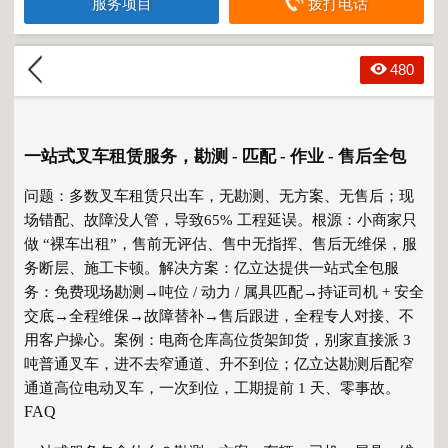
服务项目
拨打电话
480
一站式叉车租赁服务，勘测 - 匹配 - 作业 - 售后全包
问题
：多数叉车租赁只出车，
无勘测、无方案、无售后
；现
场错配、故障没人管，导致
65% 工程延误
。
根源
：小商家只
做 “裸车出租”，售前无评估、售中无指挥、售后无维保，服
务断层、施工卡顿。
解决方案
：亿立达提供
一站式全包服
务
：免费现场勘测→吨位 / 动力 / 属具匹配→持证司机 + 安全
交底→全程维保→故障替补→售后跟进，
全程专人对接、不
用客户操心
。
案例
：电商仓库高位货架卸货，别家直接派 3
吨普通叉车，进不去窄通道、升不到位；亿立达勘测后配
窄
通道高位电动叉车
，一次到位，
工期提前 1 天、零事故
。
FAQ