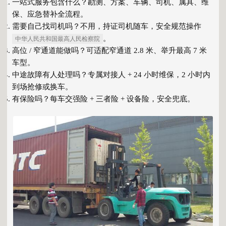
一站式服务包含什么？勘测、方案、车辆、司机、属具、维
保、应急替补全流程。
需要自己找司机吗？不用，
持证司机随车
，安全规范操作
。
中华人民共和国最高人民检察院
高位 / 窄通道能做吗？可适配
窄通道 2.8 米、举升最高 7 米
车型。
中途故障有人处理吗？专属对接人 + 24 小时维保，
2 小时内
到场抢修或换车
。
有保险吗？每车
交强险 + 三者险 + 设备险
，安全兜底。