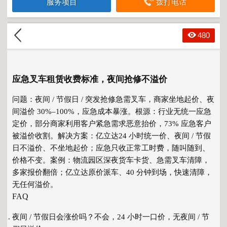
服务项目
拨打电话
480
应急叉车租赁收费标准，夜间抢修不溢价
问题
：夜间 / 节假日 / 突发抢修急需叉车，商家坐地起价、夜
间溢价 30%–100%，应急成本暴涨。
根源
：行业无统一应急
定价，部分商家利用客户紧急需求恶意抬价，
73% 应急客户
被溢价收割
。
解决方案
：亿立达
24 小时统一价、夜间 / 节假
日不溢价、不坐地起价
；应急只收正常工时费，
随叫随到、
价格不变
。
案例
：物流园区深夜货车卡货、急需叉车清障，
多家报价翻倍；亿立达
原价派车、40 分钟到场
，快速清障，
无任何溢价。
FAQ
夜间 / 节假日会涨价吗？不会，
24 小时一口价
，无夜间 / 节